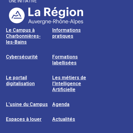
UNE INITIATIVE
Le Campus à
Informations
Charbonnières-
pratiques
les-Bains
Cybersécurité
Formations
labellisées
Le portail
Les métiers de
digitalisation
l’Intelligence
Artificielle
L’usine du Campus
Agenda
Espaces à louer
Actualités