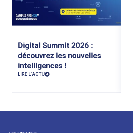
p
c
LI
Digital Summit 2026 :
découvrez les nouvelles
intelligences !
LIRE L'ACTU