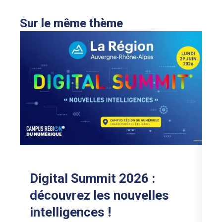
Sur le même thème
CY
1
p
c
LI
Digital Summit 2026 :
découvrez les nouvelles
intelligences !