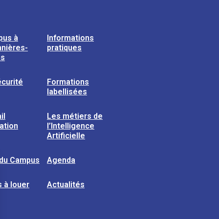
pus à
Informations
nières-
pratiques
ns
curité
Formations
labellisées
il
Les métiers de
sation
l’Intelligence
Artificielle
 du Campus
Agenda
 à louer
Actualités