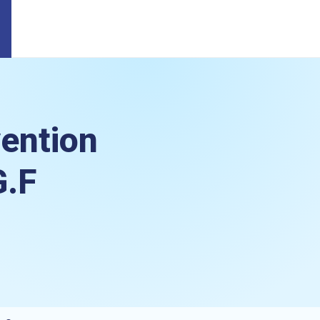
vention
G.F