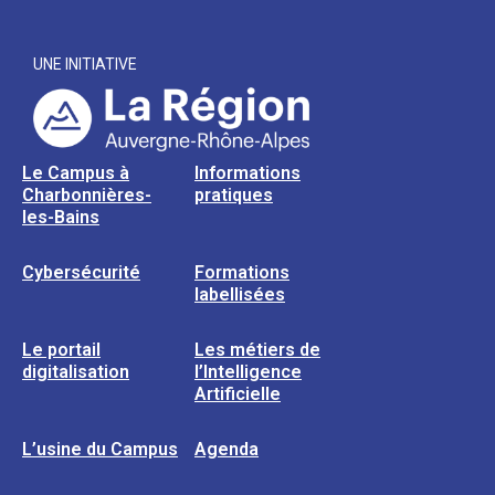
UNE INITIATIVE
Le Campus à
Informations
Charbonnières-
pratiques
les-Bains
Cybersécurité
Formations
labellisées
Le portail
Les métiers de
digitalisation
l’Intelligence
Artificielle
L’usine du Campus
Agenda