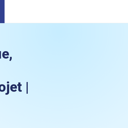
e,
jet |