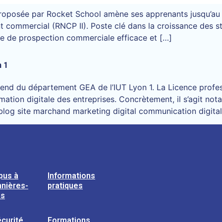
roposée par Rocket School amène ses apprenants jusqu’au ni
ommercial (RNCP II). Poste clé dans la croissance des sta
ie de prospection commerciale efficace et […]
n 1
pend du département GEA de l’IUT Lyon 1. La Licence profe
rmation digitale des entreprises. Concrètement, il s’agit no
ine blog site marchand marketing digital communication digita
pus à
Informations
nières-
pratiques
ns
curité
Formations