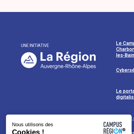
Le Cam
UNE INITIATIVE
Charbon
les-Bai
Cybersé
Le porta
digitali
L’usine
Nous utilisons des
Cookies !
Espaces