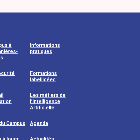
pus à
Informations
nières-
pratiques
ns
curité
Formations
labellisées
il
Les métiers de
sation
l’Intelligence
Artificielle
 du Campus
Agenda
 à louer
Actualités