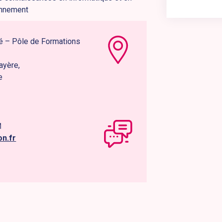
ionnement
é – Pôle de Formations
ayère,
e
M
on.fr