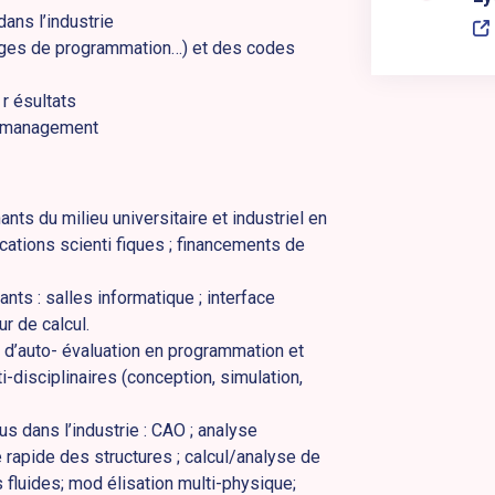
ans l’industrie
gages de programmation…) et des codes
 r ésultats
et management
nts du milieu universitaire et industriel en
cations scienti fiques ; financements de
nts : salles informatique ; interface
r de calcul.
s d’auto- évaluation en programmation et
i-disciplinaires (conception, simulation,
s dans l’industrie : CAO ; analyse
rapide des structures ; calcul/analyse de
 fluides; mod élisation multi-physique;