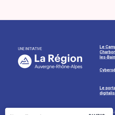
Le Cam
UNE INITIATIVE
Charbon
les-Bai
Cybersé
Le porta
digitali
L’usine