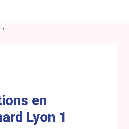
n 1
tions en
nard Lyon 1