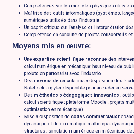
Comp étences sur les mod èles physiques utilis és d
Maî trise des outils informatiques (syst èmes, lan
numériques utilis és dans l’industrie
Un esprit critique sur l’analyse et l’interpr étation des
Comp étence en conduite de projets collaboratifs 
Moyens mis en œuvre:
Une
expertise scienti fique reconnue
des intervena
calcul num érique en mécanique: haut niveau de publi
projets en partenariat avec l’industrie.
Des
moyens de calculs
mis a disposition des étudia
Notebook Jupyter disponible pour acc éder au serveu
Des
m éthodes p édagogiques innovantes
: outil
calcul scienti fique ; plateforme Moodle ; projets mult
optimisation en m écanique).
Mise a disposition de
codes commerciaux
r épandu
dynamique et de cin ématique multicorps; dynamique 
structures ; simulation num érique en m écanique des