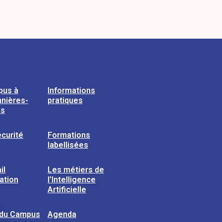
pus à
Informations
nières-
pratiques
ns
curité
Formations
labellisées
il
Les métiers de
sation
l’Intelligence
Artificielle
 du Campus
Agenda