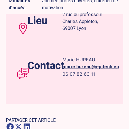
Modalités
Journée portes ouvertes, entretien de
d’accès:
motivation
2 rue du professeur
Lieu
Charles Appleton,
69007 Lyon
Marie HUREAU
Contact
marie.hureau@epitech.eu
06 07 82 63 11
PARTAGER CET ARTICLE