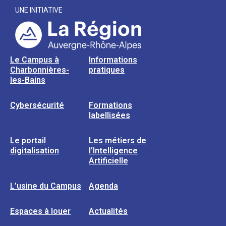
UNE INITIATIVE
Le Campus à
Informations
Charbonnières-
pratiques
les-Bains
Cybersécurité
Formations
labellisées
Le portail
Les métiers de
digitalisation
l’Intelligence
Artificielle
L’usine du Campus
Agenda
Espaces à louer
Actualités