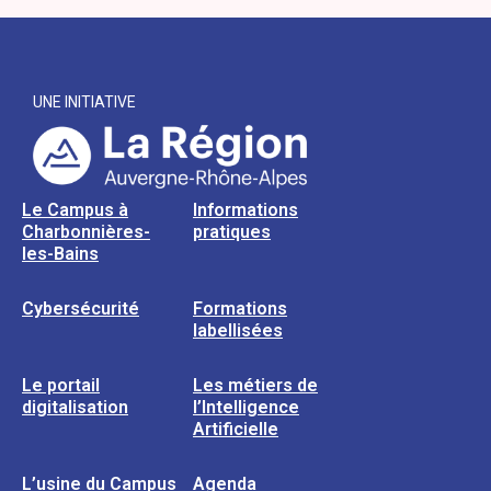
UNE INITIATIVE
Le Campus à
Informations
Charbonnières-
pratiques
les-Bains
Cybersécurité
Formations
labellisées
Le portail
Les métiers de
digitalisation
l’Intelligence
Artificielle
L’usine du Campus
Agenda