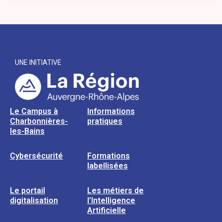
UNE INITIATIVE
Le Campus à
Informations
Charbonnières-
pratiques
les-Bains
Cybersécurité
Formations
labellisées
Le portail
Les métiers de
digitalisation
l’Intelligence
Artificielle