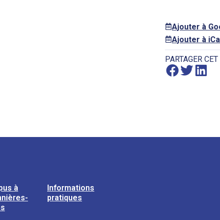
Ajouter à G
Ajouter à iCa
PARTAGER CET
pus à
Informations
nières-
pratiques
ns