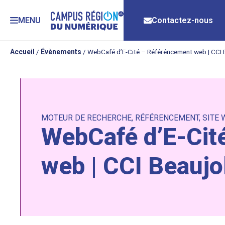
MENU
Contactez-nous
Accueil
/
Évènements
/
WebCafé d’E-Cité – Référéncement web | CCI B
MOTEUR DE RECHERCHE
,
RÉFÉRENCEMENT
,
SITE 
WebCafé d’E-Cit
web | CCI Beaujo