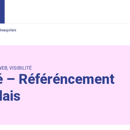
eaujolais
WEB
,
VISIBILITÉ
é – Référéncement
lais