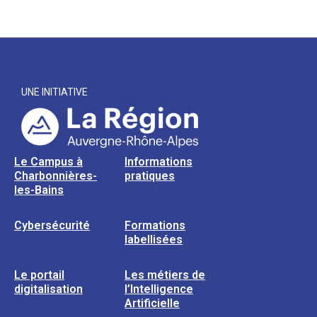
UNE INITIATIVE
Le Campus à
Informations
Charbonnières-
pratiques
les-Bains
Cybersécurité
Formations
labellisées
Le portail
Les métiers de
digitalisation
l’Intelligence
Artificielle