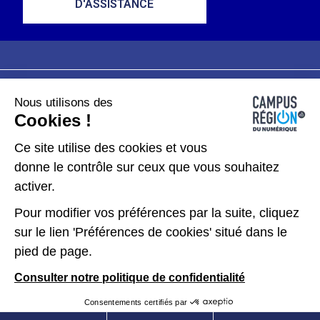
D'ASSISTANCE
Nous utilisons des
Plan du site
Mentions légales
Cookies !
Données personnelles
Ce site utilise des cookies et vous
donne le contrôle sur ceux que vous souhaitez
Gérer les cookies
activer.
Pour modifier vos préférences par la suite, cliquez
Kit de communication
sur le lien 'Préférences de cookies' situé dans le
pied de page.
Accessibilité : partiellement conforme
Consulter notre politique de confidentialité
Consentements certifiés par