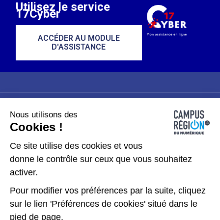
Utilisez le service
17Cyber
ACCÉDER AU MODULE
D'ASSISTANCE
Nous utilisons des
Plan du site
Mentions légales
Cookies !
Données personnelles
Ce site utilise des cookies et vous
donne le contrôle sur ceux que vous souhaitez
Gérer les cookies
activer.
Pour modifier vos préférences par la suite, cliquez
Kit de communication
sur le lien 'Préférences de cookies' situé dans le
pied de page.
Accessibilité : partiellement conforme