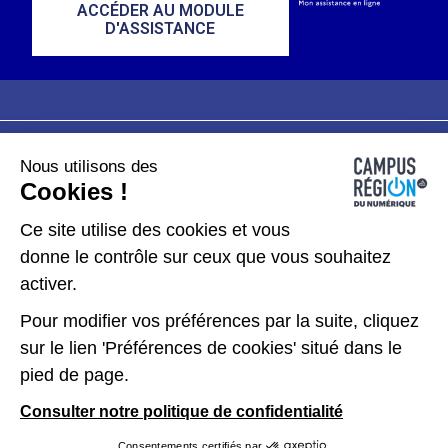
ACCÉDER AU MODULE
D'ASSISTANCE
Nous utilisons des
Plan du site
Mentions légales
Cookies !
Données personnelles
Ce site utilise des cookies et vous
donne le contrôle sur ceux que vous souhaitez
Gérer les cookies
activer.
Pour modifier vos préférences par la suite, cliquez
Kit de communication
sur le lien 'Préférences de cookies' situé dans le
pied de page.
Accessibilité : partiellement conforme
Consulter notre politique de confidentialité
Consentements certifiés par