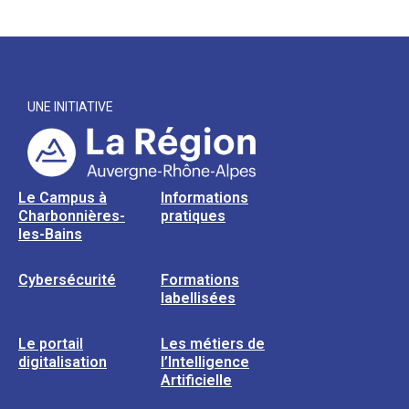
UNE INITIATIVE
Le Campus à
Informations
Charbonnières-
pratiques
les-Bains
Cybersécurité
Formations
labellisées
Le portail
Les métiers de
digitalisation
l’Intelligence
Artificielle