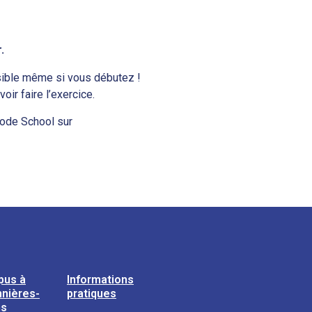
.
sible même si vous débutez !
ir faire l’exercice.
Code School sur
pus à
Informations
nières-
pratiques
ns