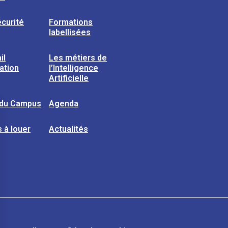
curité
Formations
labellisées
il
Les métiers de
sation
l’Intelligence
Artificielle
 du Campus
Agenda
 à louer
Actualités