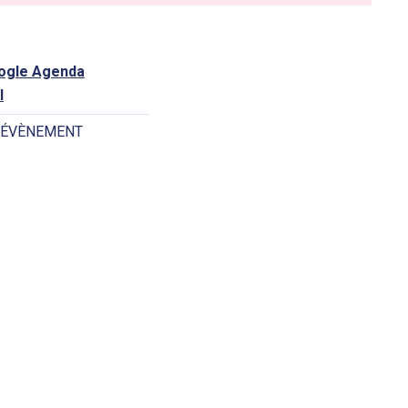
oogle Agenda
l
 ÉVÈNEMENT