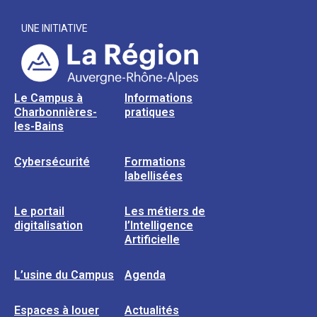
UNE INITIATIVE
Le Campus à
Informations
Charbonnières-
pratiques
les-Bains
Cybersécurité
Formations
labellisées
Le portail
Les métiers de
digitalisation
l’Intelligence
Artificielle
L’usine du Campus
Agenda
Espaces à louer
Actualités