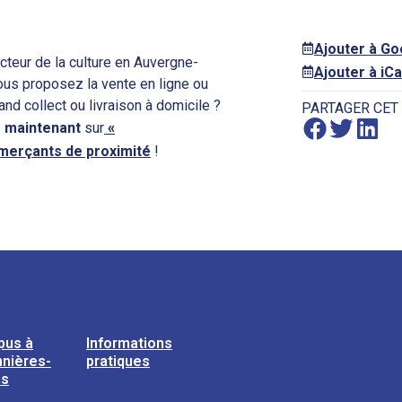
Ajouter à G
cteur de la culture en Auvergne-
Ajouter à iCa
Vous proposez la vente en ligne ou
 and collect ou livraison à domicile ?
PARTAGER CET
 maintenant
sur
«
mmerçants de proximité
!
pus à
Informations
nières-
pratiques
ns