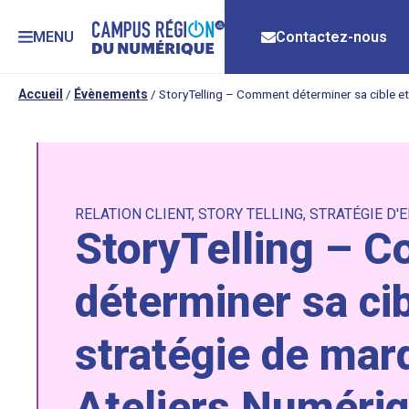
MENU
Contactez-nous
Accueil
/
Évènements
/
StoryTelling – Comment déterminer sa cible et
RELATION CLIENT
,
STORY TELLING
,
STRATÉGIE D'
StoryTelling – 
déterminer sa cib
stratégie de mar
Ateliers Numéri