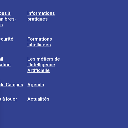
pus à
Informations
nières-
pratiques
ns
curité
Formations
labellisées
il
Les métiers de
sation
l’Intelligence
Artificielle
 du Campus
Agenda
 à louer
Actualités