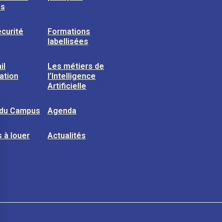
ns
curité
Formations
labellisées
il
Les métiers de
sation
l’Intelligence
Artificielle
 du Campus
Agenda
 à louer
Actualités