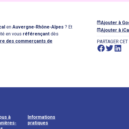
Ajouter à G
cal
en
Auvergne-Rhône-Alpes
? Et
Ajouter à iCa
ité en vous
référençant
dès
re des commerçants de
PARTAGER CET
pus à
Informations
nières-
pratiques
ns