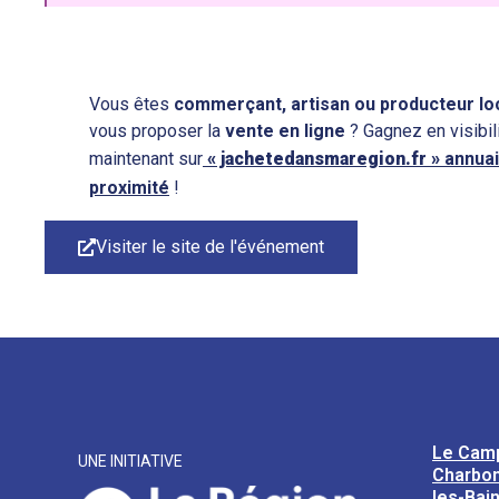
Vous êtes
commerçant, artisan ou producteur lo
vous proposer la
vente en ligne
? Gagnez en visibil
maintenant sur
« jachetedansmaregion.fr »
annuai
proximité
!
Visiter le site de l'événement
Le Cam
UNE INITIATIVE
Charbon
les-Bai