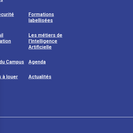
curité
Formations
labellisées
il
Les métiers de
sation
l’Intelligence
Artificielle
 du Campus
Agenda
 à louer
Actualités