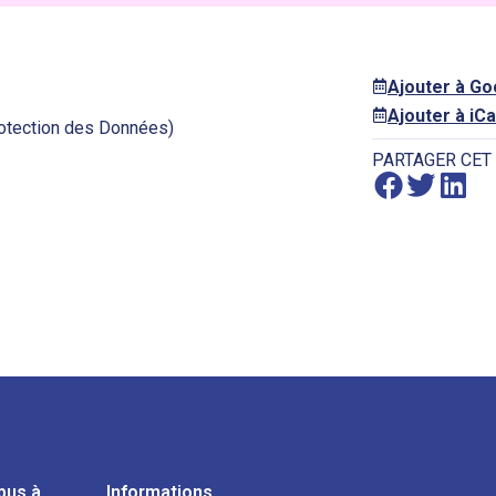
Ajouter à G
Ajouter à iCa
rotection des Données)
PARTAGER CET
pus à
Informations