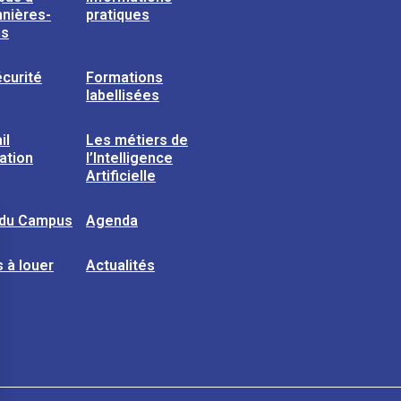
nières-
pratiques
ns
curité
Formations
labellisées
il
Les métiers de
sation
l’Intelligence
Artificielle
 du Campus
Agenda
 à louer
Actualités