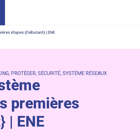
mières étapes {Débutant} | ENE
ING
,
PROTÉGER
,
SÉCURITÉ
,
SYSTÈME RÉSEAUX
ystème
es premières
} | ENE