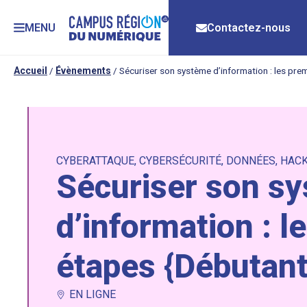
MENU
Contactez-nous
Accueil
/
Évènements
/
Sécuriser son système d’information : les pre
CYBERATTAQUE
,
CYBERSÉCURITÉ
,
DONNÉES
,
HACK
Sécuriser son s
d’information : l
étapes {Débutant
EN LIGNE