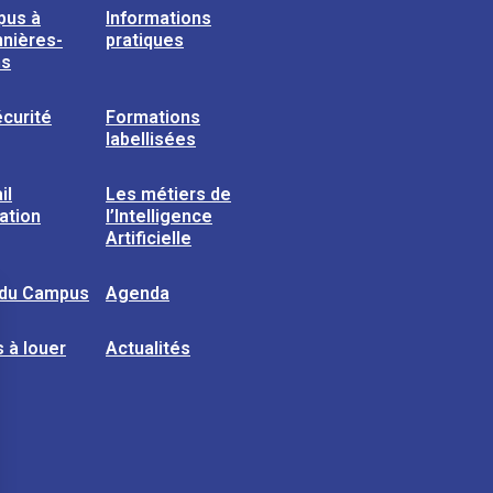
pus à
Informations
nières-
pratiques
ns
curité
Formations
labellisées
il
Les métiers de
sation
l’Intelligence
Artificielle
 du Campus
Agenda
 à louer
Actualités