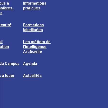
pus à
Informations
nières-
pratiques
ns
curité
Formations
labellisées
il
Les métiers de
sation
l’Intelligence
Artificielle
 du Campus
Agenda
 à louer
Actualités