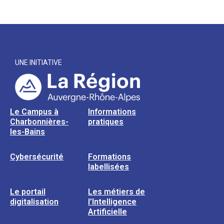
UNE INITIATIVE
Le Campus à
Informations
Charbonnières-
pratiques
les-Bains
Cybersécurité
Formations
labellisées
Le portail
Les métiers de
digitalisation
l’Intelligence
Artificielle