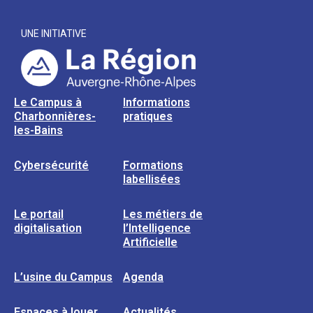
UNE INITIATIVE
Le Campus à
Informations
Charbonnières-
pratiques
les-Bains
Cybersécurité
Formations
labellisées
Le portail
Les métiers de
digitalisation
l’Intelligence
Artificielle
L’usine du Campus
Agenda
Espaces à louer
Actualités