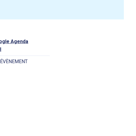
oogle Agenda
l
 ÉVÈNEMENT