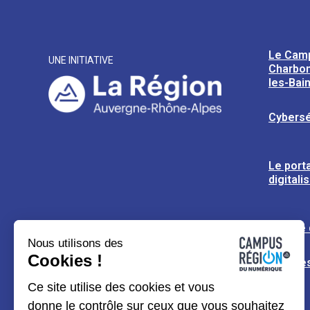
Le Cam
UNE INITIATIVE
Charbon
les-Bai
Cybersé
Le porta
digitali
L’usine
Nous utilisons des
Cookies !
Espaces
Ce site utilise des cookies et vous
donne le contrôle sur ceux que vous souhaitez