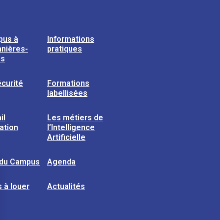
pus à
Informations
nières-
pratiques
ns
curité
Formations
labellisées
il
Les métiers de
sation
l’Intelligence
Artificielle
 du Campus
Agenda
 à louer
Actualités