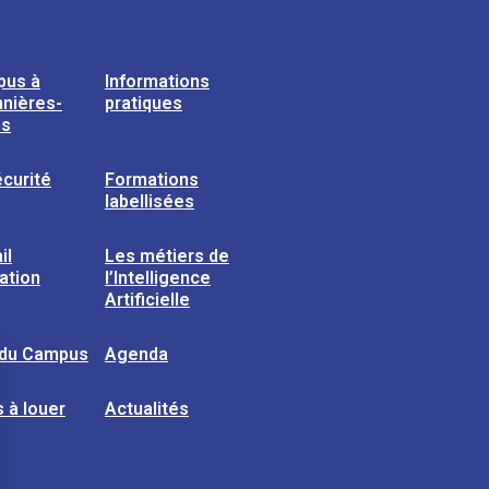
pus à
Informations
nières-
pratiques
ns
curité
Formations
labellisées
il
Les métiers de
sation
l’Intelligence
Artificielle
 du Campus
Agenda
 à louer
Actualités