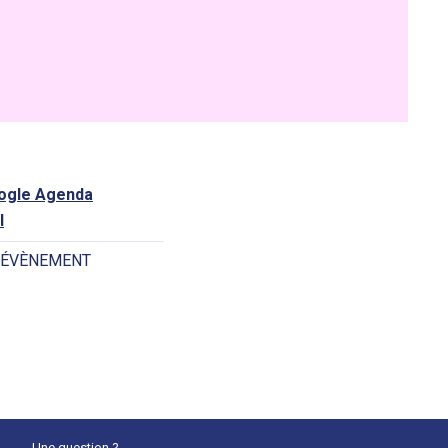
oogle Agenda
l
 ÉVÈNEMENT
Une question ?