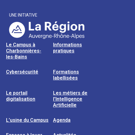
UNE INITIATIVE
Le Campus à
Informations
Charbonnières-
pratiques
les-Bains
Cybersécurité
Formations
labellisées
Le portail
Les métiers de
digitalisation
l’Intelligence
Artificielle
L’usine du Campus
Agenda