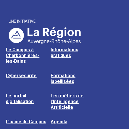
UNE INITIATIVE
Le Campus à
Informations
Charbonnières-
pratiques
les-Bains
Cybersécurité
Formations
labellisées
Le portail
Les métiers de
digitalisation
l’Intelligence
Artificielle
L’usine du Campus
Agenda