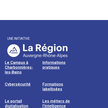
UNE INITIATIVE
Le Campus à
Informations
Charbonnières-
pratiques
les-Bains
Cybersécurité
Formations
labellisées
Le portail
Les métiers de
digitalisation
l’Intelligence