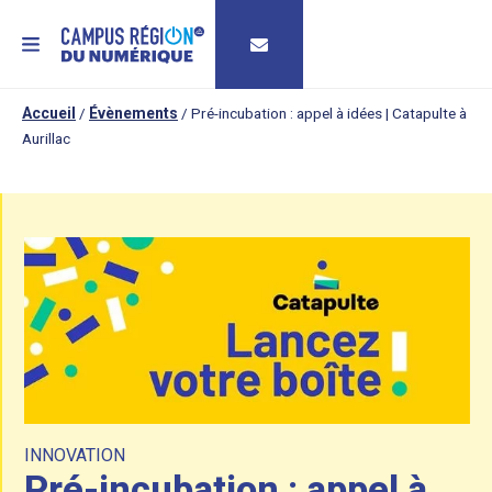
MENU
Accueil
/
Évènements
/
Pré-incubation : appel à idées | Catapulte à
Aurillac
INNOVATION
Pré-incubation : appel à