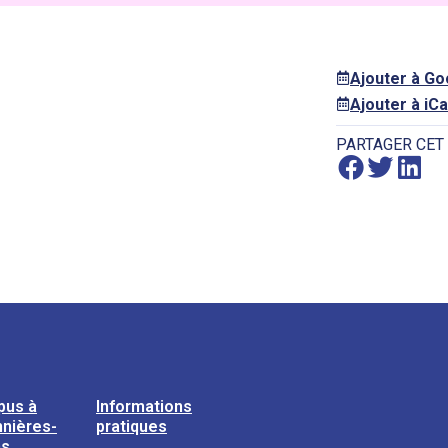
Ajouter à G
Ajouter à iCa
PARTAGER CET
pus à
Informations
nières-
pratiques
ns