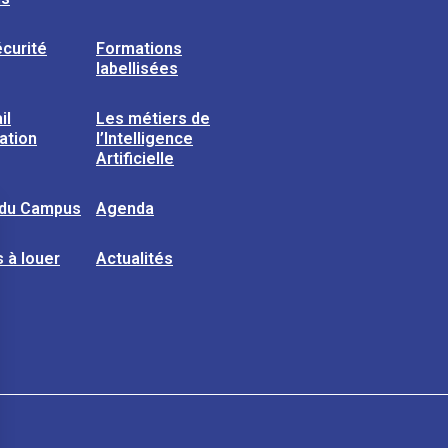
curité
Formations
labellisées
il
Les métiers de
sation
l’Intelligence
Artificielle
 du Campus
Agenda
 à louer
Actualités