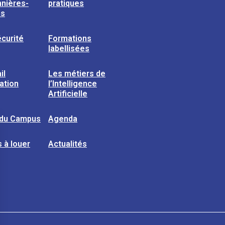
nières-
pratiques
ns
curité
Formations
labellisées
il
Les métiers de
sation
l’Intelligence
Artificielle
 du Campus
Agenda
 à louer
Actualités