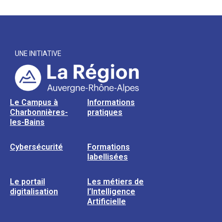
UNE INITIATIVE
Le Campus à
Informations
Charbonnières-
pratiques
les-Bains
Cybersécurité
Formations
labellisées
Le portail
Les métiers de
digitalisation
l’Intelligence
Artificielle