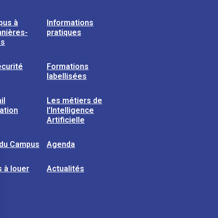
pus à
Informations
nières-
pratiques
ns
curité
Formations
labellisées
il
Les métiers de
sation
l’Intelligence
Artificielle
 du Campus
Agenda
 à louer
Actualités