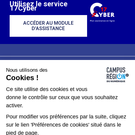
Utilisez le service
17Cyber
ACCÉDER AU MODULE
D'ASSISTANCE
Nous utilisons des
Plan du site
Mentions légales
Cookies !
Données personnelles
Ce site utilise des cookies et vous
donne le contrôle sur ceux que vous souhaitez
Gérer les cookies
activer.
Pour modifier vos préférences par la suite, cliquez
Kit de communication
sur le lien 'Préférences de cookies' situé dans le
pied de page.
Accessibilité : partiellement conforme