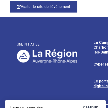
Visiter le site de l'événement
Le Cam
UNE INITIATIVE
Charbon
les-Bai
Cybersé
Le porta
digitali
L’usine