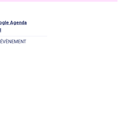
oogle Agenda
l
 ÉVÈNEMENT