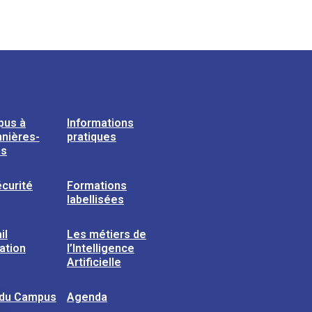
pus à
Informations
nières-
pratiques
ns
curité
Formations
labellisées
il
Les métiers de
sation
l’Intelligence
Artificielle
 du Campus
Agenda