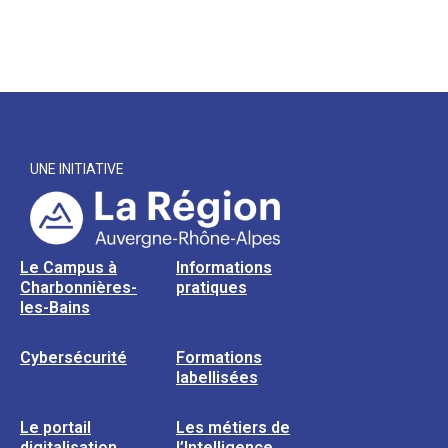
UNE INITIATIVE
Le Campus à
Informations
Charbonnières-
pratiques
les-Bains
Cybersécurité
Formations
labellisées
Le portail
Les métiers de
digitalisation
l’Intelligence