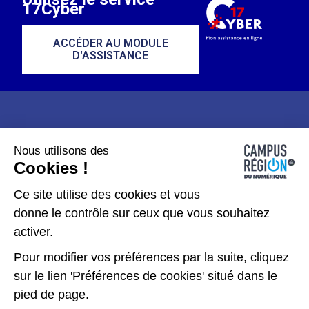
17Cyber
ACCÉDER AU MODULE
D'ASSISTANCE
Nous utilisons des
Plan du site
Mentions légales
Cookies !
Données personnelles
Ce site utilise des cookies et vous
donne le contrôle sur ceux que vous souhaitez
Gérer les cookies
activer.
Pour modifier vos préférences par la suite, cliquez
Kit de communication
sur le lien 'Préférences de cookies' situé dans le
pied de page.
Accessibilité : partiellement conforme