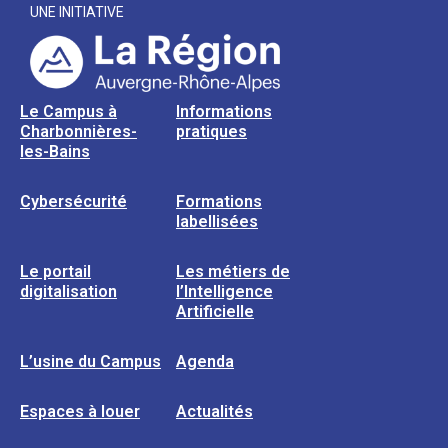
UNE INITIATIVE
Le Campus à
Informations
Charbonnières-
pratiques
les-Bains
Cybersécurité
Formations
labellisées
Le portail
Les métiers de
digitalisation
l’Intelligence
Artificielle
L’usine du Campus
Agenda
Espaces à louer
Actualités