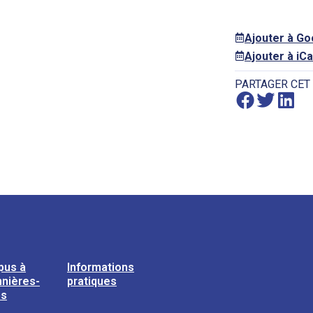
Ajouter à G
Ajouter à iCa
PARTAGER CET
pus à
Informations
nières-
pratiques
ns