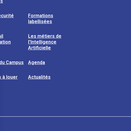
ns
curité
Formations
labellisées
il
Les métiers de
sation
l’Intelligence
Artificielle
 du Campus
Agenda
 à louer
Actualités