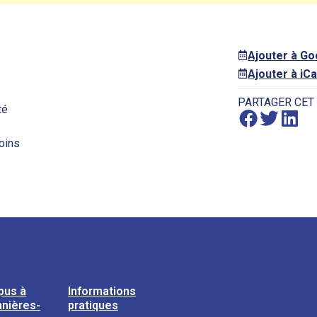
Ajouter à G
Ajouter à iCa
PARTAGER CET
té
oins
pus à
Informations
nières-
pratiques