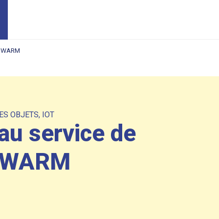
 | SWARM
ES OBJETS
,
IOT
au service de
| SWARM