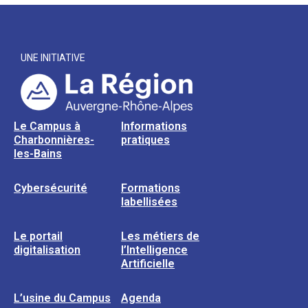
UNE INITIATIVE
Le Campus à
Informations
Charbonnières-
pratiques
les-Bains
Cybersécurité
Formations
labellisées
Le portail
Les métiers de
digitalisation
l’Intelligence
Artificielle
L’usine du Campus
Agenda