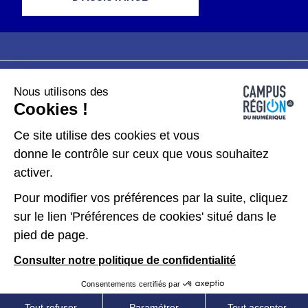
Nous utilisons des
Plan du site
Mentions légales
Cookies !
Données personnelles
Ce site utilise des cookies et vous
donne le contrôle sur ceux que vous souhaitez
Gérer les cookies
activer.
Pour modifier vos préférences par la suite, cliquez
Kit de communication
sur le lien 'Préférences de cookies' situé dans le
pied de page.
Accessibilité : partiellement conforme
Consulter notre politique de confidentialité
Consentements certifiés par
Tout refuser
Paramétrer
Tout accepter