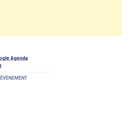
oogle Agenda
l
 ÉVÈNEMENT