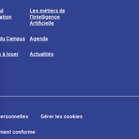
il
Les métiers de
sation
l’Intelligence
Artificielle
 du Campus
Agenda
 à louer
Actualités
ersonnelles
Gérer les cookies
lement conforme