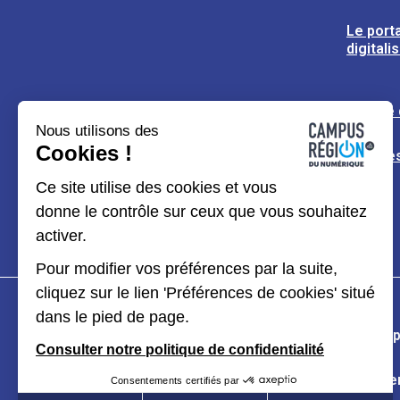
Le porta
digitali
L’usine
Nous utilisons des
Cookies !
Espaces
Ce site utilise des cookies et vous
donne le contrôle sur ceux que vous souhaitez
activer.
Pour modifier vos préférences par la suite,
cliquez sur le lien 'Préférences de cookies' situé
dans le pied de page.
Plan du site
Mentions légales
Données p
Consulter notre politique de confidentialité
Kit de communication
Accessibilité : partiel
Consentements certifiés par