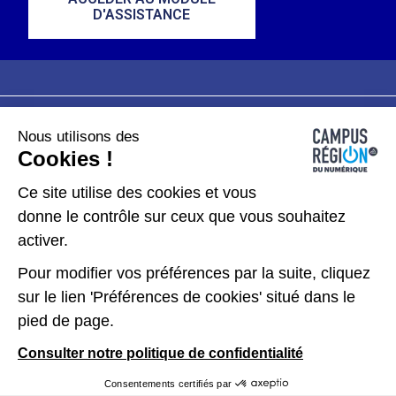
D'ASSISTANCE
Nous utilisons des
Plan du site
Mentions légales
Cookies !
Données personnelles
Ce site utilise des cookies et vous
donne le contrôle sur ceux que vous souhaitez
Gérer les cookies
activer.
Pour modifier vos préférences par la suite, cliquez
Kit de communication
sur le lien 'Préférences de cookies' situé dans le
pied de page.
Accessibilité : partiellement conforme
Consulter notre politique de confidentialité
Consentements certifiés par