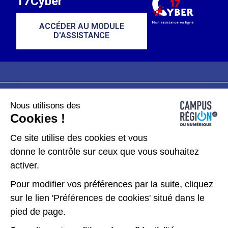
17Cyber
ACCÉDER AU MODULE
D'ASSISTANCE
Nous utilisons des
Plan du site
Mentions légales
Cookies !
Données personnelles
Ce site utilise des cookies et vous
donne le contrôle sur ceux que vous souhaitez
Gérer les cookies
activer.
Pour modifier vos préférences par la suite, cliquez
Kit de communication
sur le lien 'Préférences de cookies' situé dans le
pied de page.
Accessibilité : partiellement conforme