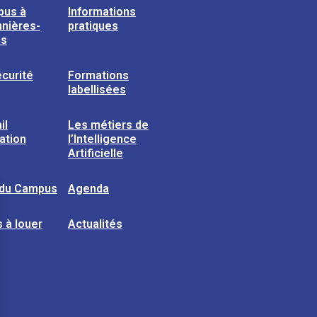
pus à
Informations
nières-
pratiques
ns
curité
Formations
labellisées
il
Les métiers de
sation
l’Intelligence
Artificielle
 du Campus
Agenda
 à louer
Actualités