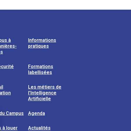
pus à
Informations
nières-
pratiques
ns
curité
Formations
labellisées
il
Les métiers de
sation
l’Intelligence
Artificielle
 du Campus
Agenda
 à louer
Actualités