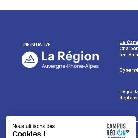
Le Cam
UNE INITIATIVE
Charbon
les-Bai
Cybersé
Le porta
digitali
L’usine
Nous utilisons des
Cookies !
Espaces