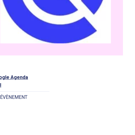
oogle Agenda
l
 ÉVÈNEMENT