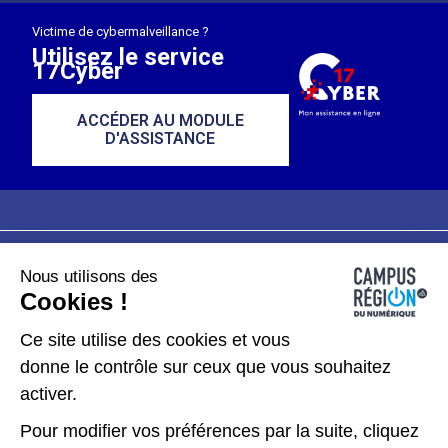
Victime de cybermalveillance ?
Utilisez le service
17Cyber
ACCÉDER AU MODULE
D'ASSISTANCE
Nous utilisons des
Plan du site
Mentions légales
Cookies !
Données personnelles
Ce site utilise des cookies et vous
donne le contrôle sur ceux que vous souhaitez
Gérer les cookies
activer.
Pour modifier vos préférences par la suite, cliquez
Kit de communication