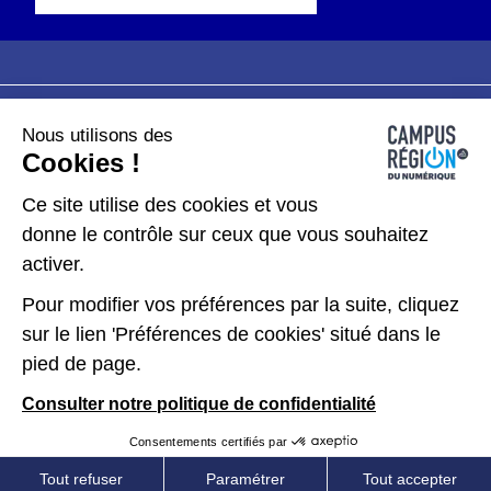
Nous utilisons des
Plan du site
Mentions légales
Cookies !
Données personnelles
Ce site utilise des cookies et vous
donne le contrôle sur ceux que vous souhaitez
Gérer les cookies
activer.
Pour modifier vos préférences par la suite, cliquez
Kit de communication
sur le lien 'Préférences de cookies' situé dans le
pied de page.
Accessibilité : partiellement conforme
Consulter notre politique de confidentialité
Consentements certifiés par
Tout refuser
Paramétrer
Tout accepter