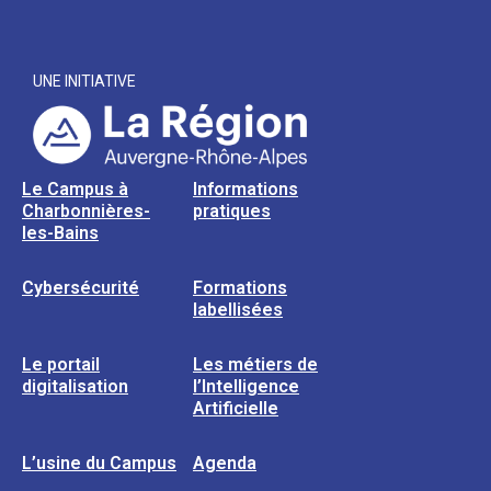
UNE INITIATIVE
Le Campus à
Informations
Charbonnières-
pratiques
les-Bains
Cybersécurité
Formations
labellisées
Le portail
Les métiers de
digitalisation
l’Intelligence
Artificielle
L’usine du Campus
Agenda