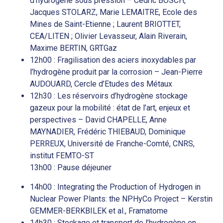
d’hydrogène sous pression – Cédric BOSCH,
Jacques STOLARZ, Marie LEMAITRE, Ecole des
Mines de Saint-Etienne ; Laurent BRIOTTET,
CEA/LITEN ; Olivier Levasseur, Alain Riverain,
Maxime BERTIN, GRTGaz
12h00 : Fragilisation des aciers inoxydables par
l’hydrogène produit par la corrosion – Jean-Pierre
AUDOUARD, Cercle d’Etudes des Métaux
12h30 : Les réservoirs d’hydrogène stockage
gazeux pour la mobilité : état de l’art, enjeux et
perspectives – David CHAPELLE, Anne
MAYNADIER, Frédéric THIEBAUD, Dominique
PERREUX, Université de Franche-Comté, CNRS,
institut FEMTO-ST
13h00 : Pause déjeuner
14h00 : Integrating the Production of Hydrogen in
Nuclear Power Plants: the NPHyCo Project – Kerstin
GEMMER-BERKBILEK et al., Framatome
14h30 : Stockage et transport de l’hydrogène en