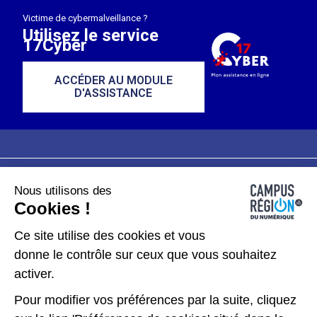
Victime de cybermalveillance ?
Utilisez le service
17Cyber
ACCÉDER AU MODULE
D'ASSISTANCE
Nous utilisons des
Plan du site
Mentions légales
Cookies !
Données personnelles
Ce site utilise des cookies et vous
donne le contrôle sur ceux que vous souhaitez
Gérer les cookies
activer.
Pour modifier vos préférences par la suite, cliquez
Kit de communication